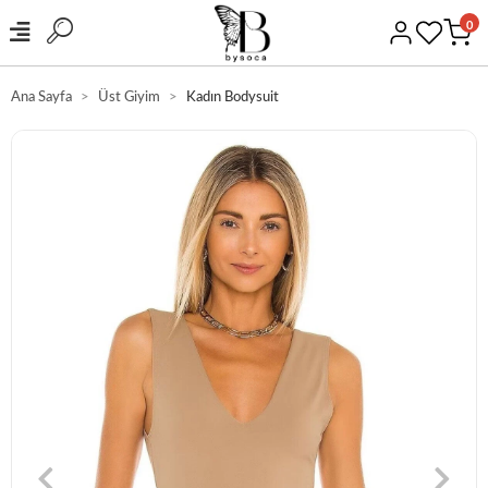
0
Ana Sayfa
Üst Giyim
Kadın Bodysuit
GÜVENLİ ALIŞVERİŞ