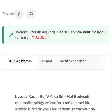
Üyelere Özel İlk alışverişinize
%5 anında indirim!
Kodu
kullanın:
YUZDE5
Ürün Açıklaması
Teslimat
Taksit Seçenekleri
bysoca Kadın Bej V Yaka Sıfır Kol Bodysuit
,
minimalist şıklığı ve konforu mükemmel bir
şekilde birleştiriyor. Her kadının gardırobunda