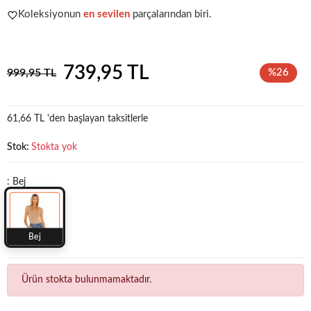
Koleksiyonun
en sevilen
parçalarından biri.
Acele et!
Stoklar hızla azalıyor!
739,95 TL
999,95 TL
%26
61,66 TL 'den başlayan taksitlerle
Stok:
Stokta yok
: Bej
Bej
Ürün stokta bulunmamaktadır.