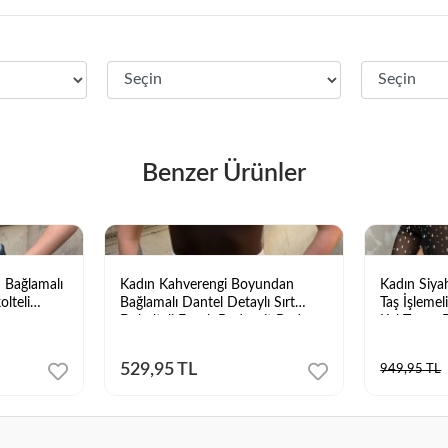
Benzer Ürünler
 Bağlamalı
Kadın Kahverengi Boyundan
Kadın Siyah
olteli
Bağlamalı Dantel Detaylı Sırt
Taş İşleme
Dekolteli Esnek Bodysuit Body
Kol Tanga 
529,95 TL
949,95 TL