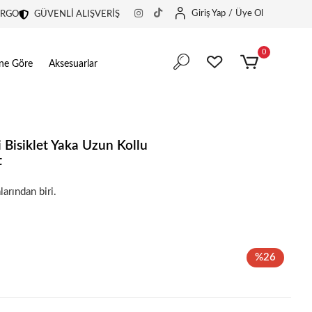
Giriş Yap
/
Üye Ol
ARGO
GÜVENLİ ALIŞVERİŞ
0
ine Göre
Aksesuarlar
i Bisiklet Yaka Uzun Kollu
t
r!
larından biri.
r!
%26