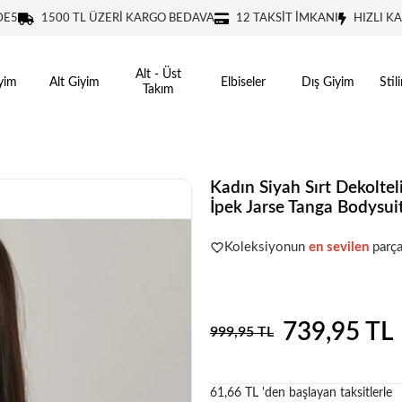
DE5
1500 TL ÜZERİ KARGO BEDAVA
12 TAKSİT İMKANI
HIZLI K
Alt - Üst
yim
Alt Giyim
Elbiseler
Dış Giyim
Stil
Takım
Kadın Siyah Sırt Dekoltel
İpek Jarse Tanga Bodysui
Acele et!
Stoklar hızla azalıyo
Koleksiyonun
en sevilen
parça
Acele et!
Stoklar hızla azalıyo
739,95 TL
999,95 TL
61,66 TL 'den başlayan taksitlerle