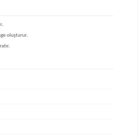
r.
nge oluşturur.
atır.