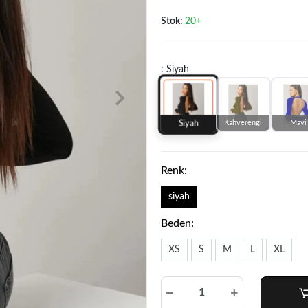
Stok:
20+
: Siyah
Kahverengi
Mavi
Siyah
Renk:
siyah
Beden:
XS
S
M
L
XL