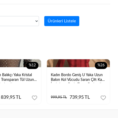
Ürünleri Listele
%12
%26
 Balıkçı Yaka Kristal
Kadın Bordo Geniş U Yaka Uzun
li Transparan Tül Uzun
Balon Kol Vücudu Saran Çift Kat
Bodysuit
İpek Jarse Basic Tanga Bodysuit
839,95 TL
739,95 TL
999,95 TL