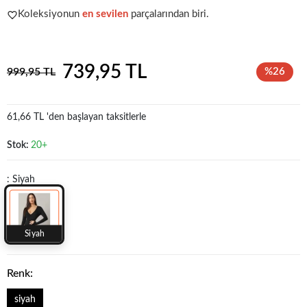
Koleksiyonun
en sevilen
parçalarından biri.
Acele et!
Stoklar hızla azalıyor!
739,95 TL
999,95 TL
%26
61,66 TL 'den başlayan taksitlerle
Stok:
20+
: Siyah
Siyah
Renk:
siyah