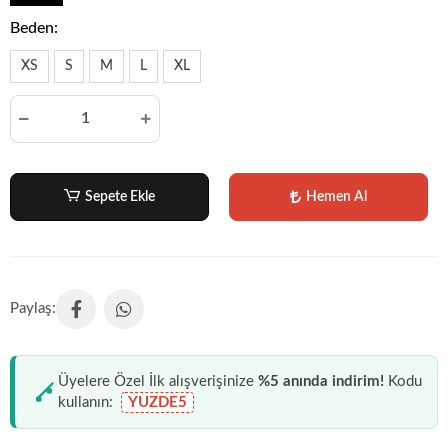
Beden:
XS
S
M
L
XL
Sepete Ekle
Hemen Al
Üyelere Özel İlk alışverişinize
%5 anında indirim!
Kodu
kullanın:
YUZDE5