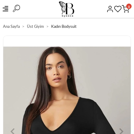
0
Ana Sayfa
Üst Giyim
Kadın Bodysuit
HIZLI KARGO