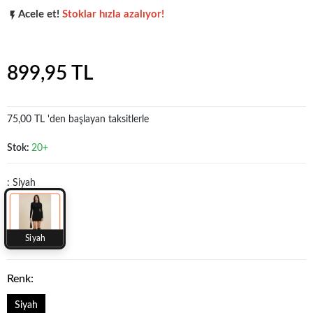
Acele et!
Stoklar hızla azalıyor!
Popüler seçim!
Gardırobunuz için harika bir tercih.
899,95 TL
75,00 TL 'den başlayan taksitlerle
Stok:
20+
: Siyah
Siyah
Renk:
Siyah