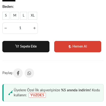
Beden:
S
M
L
XL
Sepete Ekle
Hemen Al
Üyelere Özel İlk alışverişinize
%5 anında indirim!
Kodu
kullanın:
YUZDE5