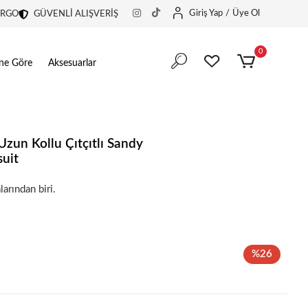
Giriş Yap
/
Üye Ol
ARGO
GÜVENLİ ALIŞVERİŞ
0
ine Göre
Aksesuarlar
Uzun Kollu Çıtçıtlı Sandy
uit
r!
larından biri.
r!
%26