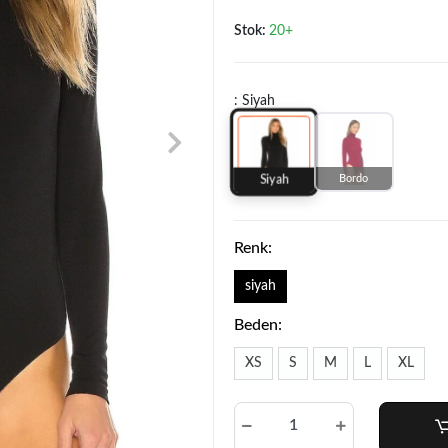
Stok:
20+
: Siyah
Bordo
Siyah
Renk:
siyah
Beden:
XS
S
M
L
XL