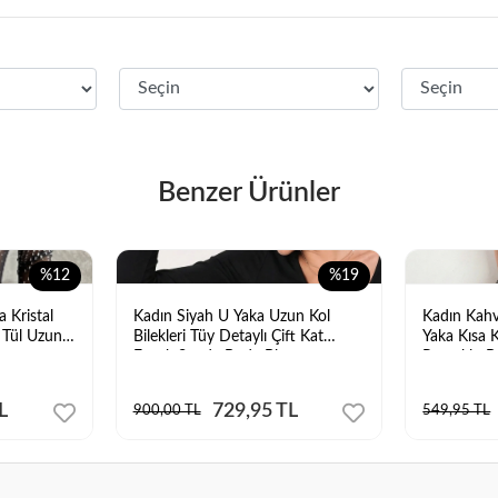
Benzer Ürünler
%12
%19
a Kristal
Kadın Siyah U Yaka Uzun Kol
Kadın Kahv
n Tül Uzun
Bilekleri Tüy Detaylı Çift Kat
Yaka Kısa K
Esnek Sandy Body Bluz
Pamuklu Ba
L
729,95 TL
900,00 TL
549,95 TL