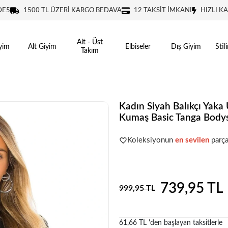
DE5
1500 TL ÜZERİ KARGO BEDAVA
12 TAKSİT İMKANI
HIZLI K
Alt - Üst
yim
Alt Giyim
Elbiseler
Dış Giyim
Stil
Takım
Kadın Siyah Balıkçı Yaka 
Kumaş Basic Tanga Bodys
Acele et!
Stoklar hızla azalıyo
Koleksiyonun
en sevilen
parça
Acele et!
Stoklar hızla azalıyo
739,95 TL
999,95 TL
61,66 TL 'den başlayan taksitlerle