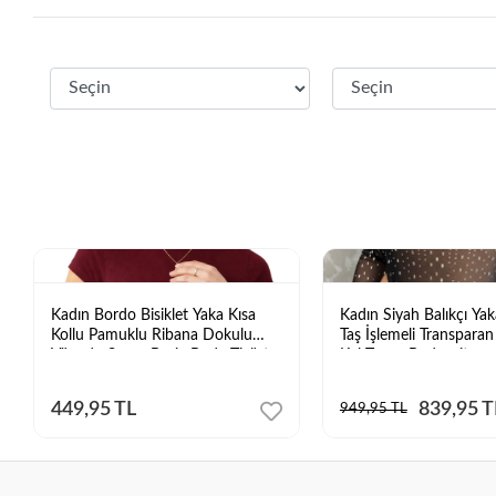
Kadın Bordo Bisiklet Yaka Kısa
Kadın Siyah Balıkçı Yak
Kollu Pamuklu Ribana Dokulu
Taş İşlemeli Transpara
Vücudu Saran Basic Body Tişört
Kol Tanga Bodysuit
449,95 TL
839,95 T
949,95 TL