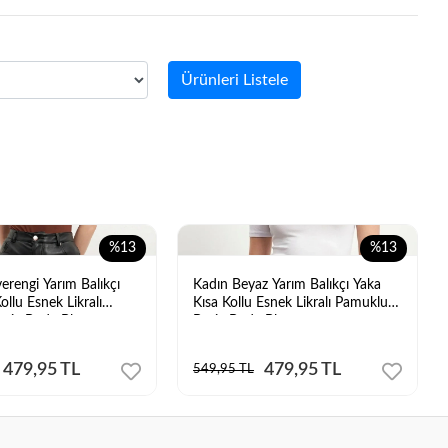
Ürünleri Listele
%13
%13
erengi Yarım Balıkçı
Kadın Beyaz Yarım Balıkçı Yaka
ollu Esnek Likralı
Kısa Kollu Esnek Likralı Pamuklu
sic Body Bluz
Basic Body Bluz
479,95 TL
479,95 TL
549,95 TL