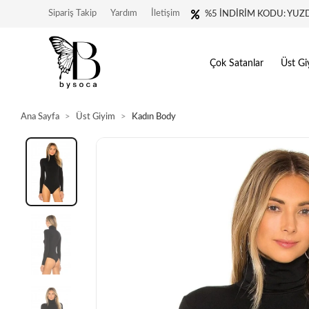
Sipariş Takip
Yardım
İletişim
%5 İNDİRİM KODU: YUZ
Çok Satanlar
Üst Gi
Ana Sayfa
Üst Giyim
Kadın Body