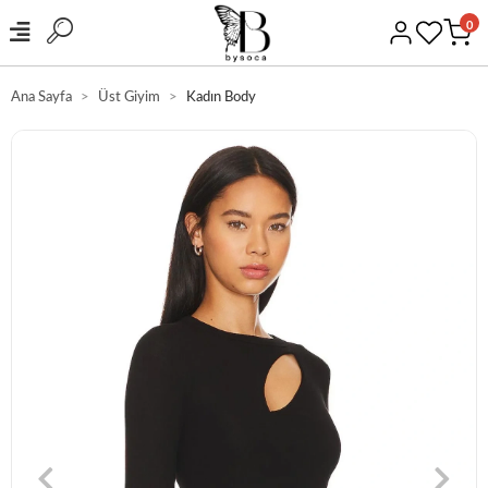
0
Ana Sayfa
Üst Giyim
Kadın Body
RGO
GÜVENLİ ALI