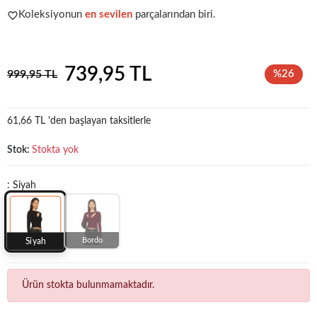
Koleksiyonun
en sevilen
parçalarından biri.
Popüler seçim!
Gardırobunuz için harika bir tercih.
739,95 TL
999,95 TL
%26
61,66 TL 'den başlayan taksitlerle
Stok:
Stokta yok
: Siyah
Bordo
Siyah
Ürün stokta bulunmamaktadır.