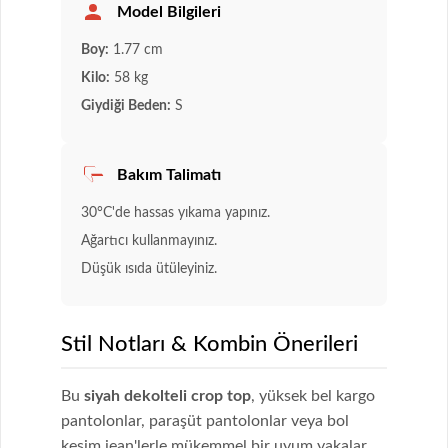
Model Bilgileri
Boy:
1.77 cm
Kilo:
58 kg
Giydiği Beden:
S
Bakım Talimatı
30°C'de hassas yıkama yapınız.
Ağartıcı kullanmayınız.
Düşük ısıda ütüleyiniz.
Stil Notları & Kombin Önerileri
Bu
siyah dekolteli crop top
, yüksek bel kargo
pantolonlar, paraşüt pantolonlar veya bol
kesim jean'lerle mükemmel bir uyum yakalar.