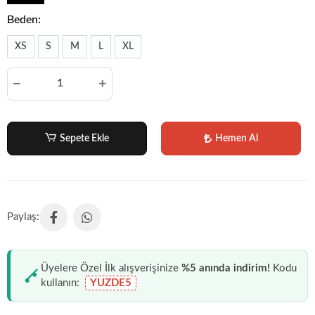
Beden:
XS
S
M
L
XL
Sepete Ekle
Hemen Al
Üyelere Özel İlk alışverişinize
%5 anında indirim!
Kodu
kullanın:
YUZDE5