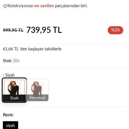
Koleksiyonun
en sevilen
parçalarından biri.
Acele et!
Stoklar hızla azalıyor!
739,95 TL
999,95 TL
%26
61,66 TL 'den başlayan taksitlerle
Stok:
20+
: Siyah
Kahverengi
Siyah
Renk:
siyah