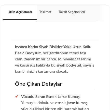
Ürün Açıklaması
Teslimat
Taksit Seçenekleri
bysoca Kadın Siyah Bisiklet Yaka Uzun Kollu
Basic Bodysuit
, her gardırobun temel taşı
olan, zamansız bir parça. Minimalist tasarımı
ve kusursuz kalıbıyla bu
siyah bodysuit
, sayısız
kombininizin kurtarıcısı olacak.
Öne Çıkan Detaylar
Vücudu Saran Esnek Jarse Kumaş:
Yumuşak dokulu ve
esnek jarse kumaş
,
vücudu ikinci bir ten gibi sararak hatları