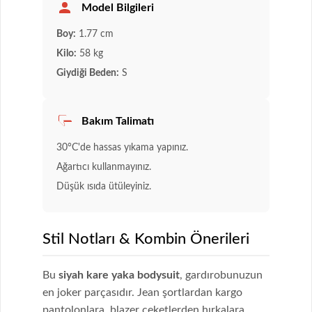
Model Bilgileri
Boy:
1.77 cm
Kilo:
58 kg
Giydiği Beden:
S
Bakım Talimatı
30°C'de hassas yıkama yapınız.
Ağartıcı kullanmayınız.
Düşük ısıda ütüleyiniz.
Stil Notları & Kombin Önerileri
Bu
siyah kare yaka bodysuit
, gardırobunuzun
en joker parçasıdır. Jean şortlardan kargo
pantolonlara, blazer ceketlerden hırkalara