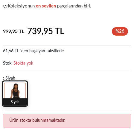
Koleksiyonun
en sevilen
parçalarından biri.
Popüler seçim!
Gardırobunuz için harika bir tercih.
739,95 TL
999,95 TL
%26
61,66 TL 'den başlayan taksitlerle
Stok:
Stokta yok
: Siyah
Siyah
Ürün stokta bulunmamaktadır.