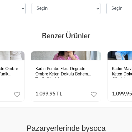
Benzer Ürünler
ade Ombre
Kadın Pembe Ekru Degrade
Kadın Mav
unik
Ombre Keten Dokulu Bohem
Keten Dok
Tunik Gömlek
Gömlek
1.099,95 TL
1.099,95