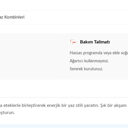
az Kombinleri
Bakım Talimatı
Hassas programda veya elde soğuk
Ağartıcı kullanmayınız.
Sererek kurutunuz.
ya eteklerle birleştirerek enerjik bir yaz stili yaratın. Şık bir akş
uşturun.