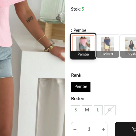
Stok:
5
: Pembe
Lacivert
Siyah
Pembe
Renk:
Pembe
Beden:
S
M
L
XL