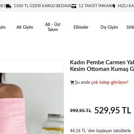
DE5
1500 TL ÜZERİ KARGO BEDAVA
12 TAKSİT İMKANI
HIZLI K
Alt - Üst
yim
Alt Giyim
Elbiseler
Dış Giyim
Stil
Takım
Kadın Pembe Carmen Ya
Kesim Ottoman Kumaş G
Popüler seçim!
Gardırobunuz iç
Şu anda
çok talep görüyor!
Popüler seçim!
Gardırobunuz iç
529,95 TL
999,95 TL
44,16 TL 'den başlayan taksitlerle