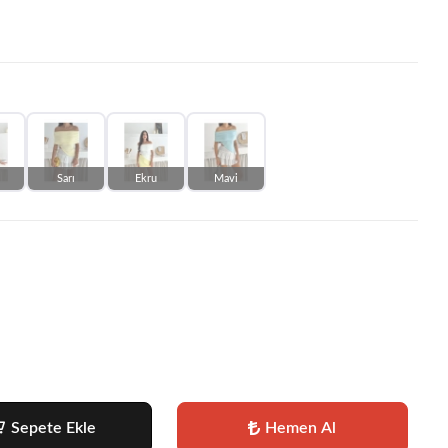
Sarı
Ekru
Mavi
Sepete Ekle
Hemen Al