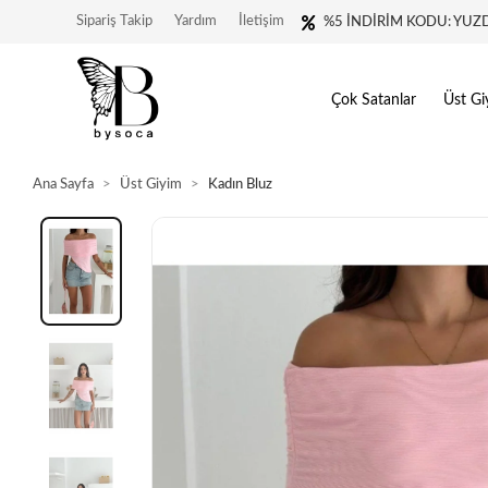
Sipariş Takip
Yardım
İletişim
%5 İNDİRİM KODU: YUZ
Çok Satanlar
Üst Gi
Ana Sayfa
Üst Giyim
Kadın Bluz