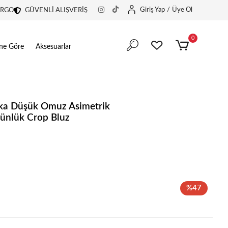
Giriş Yap
/
Üye Ol
ARGO
GÜVENLİ ALIŞVERİŞ
0
ine Göre
Aksesuarlar
ka Düşük Omuz Asimetrik
ünlük Crop Bluz
in harika bir tercih.
in harika bir tercih.
%47